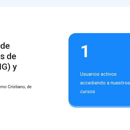
 de
1
es de
NG) y
Usuarios activos
accediendo a nuestros
mo Cristiano, de
cursos